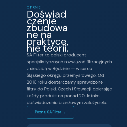
O FIRMIE
Doświad
czenie
zbudowa
ne na
praktyce,
nie teorii.
SA Filter to polski producent
specjalistycznych rozwiązań filtracyjnych
z siedzibą w Będzinie — w sercu
Śląskiego okręgu przemysłowego. Od
2016 roku dostarczamy sprawdzone
filtry do Polski, Czech i Słowacji, opierając
każdy produkt na ponad 20-letnim
doświadczeniu branżowym założyciela.
Poznaj SA Filter →