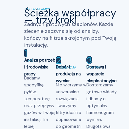
Ścieżka współpracy
JAK DZIAŁAMY?
— trzy kroki
Żadnych gotowych szablonów. Każde
zlecenie zaczyna się od analizy,
kończy na filtrze skrojonym pod Twoją
instalację.
1
2
3
Analiza potrzeb
ANALIZA
i środowiska
Dobór i
Dostawa i
PRODUKCJA
WSPARCIE
pracy
produkcja na
wsparcie
Badamy
wymiar
eksploatacyjne
specyfikę
Nie wierzymy w
Dostarczamy
pyłów,
uniwersalne
gotowe wkłady
temperaturę
rozwiązania.
i dbamy o
oraz przepływy
Tworzymy
optymalny
gazów w Twojej
filtry idealnie
harmonogram
instalacji. Im
dopasowane
wymian.
lepiej
do geometrii
Długofalowa