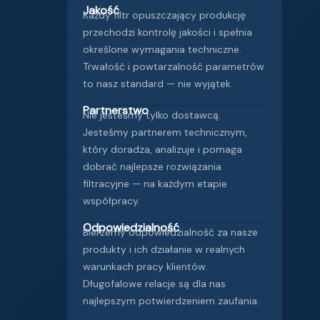
Jakość
Każdy filtr opuszczający produkcję
przechodzi kontrolę jakości i spełnia
określone wymagania techniczne.
Trwałość i powtarzalność parametrów
to nasz standard — nie wyjątek.
Partnerstwo
Nie jesteśmy tylko dostawcą.
Jesteśmy partnerem technicznym,
który doradza, analizuje i pomaga
dobrać najlepsze rozwiązania
filtracyjne — na każdym etapie
współpracy.
Odpowiedzialność
Bierzemy odpowiedzialność za nasze
produkty i ich działanie w realnych
warunkach pracy klientów.
Długofalowe relacje są dla nas
najlepszym potwierdzeniem zaufania.