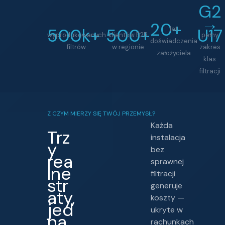
G2
→
20+
500k+
500+
lat
U17
wyprodukowanych
klientów B2B
pełny
doświadczenia
filtrów
w regionie
zakres
założyciela
klas
filtracji
Z CZYM MIERZY SIĘ TWÓJ PRZEMYSŁ?
Każda
Trz
instalacja
y
bez
rea
sprawnej
lne
filtracji
str
generuje
aty,
koszty —
jed
ukryte w
na
rachunkach