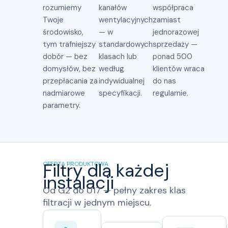
rozumiemy
kanałów
współpraca
Twoje
wentylacyjnych
zamiast
środowisko,
— w
jednorazowej
tym trafniejszy
standardowych
sprzedaży —
dobór — bez
klasach lub
ponad 500
domysłów, bez
według
klientów wraca
przepłacania za
indywidualnej
do nas
nadmiarowe
specyfikacji.
regularnie.
parametry.
Filtry dla każdej
OFERTA PRODUKTOWA
instalacji
Od G2 do U17 — pełny zakres klas
filtracji w jednym miejscu.