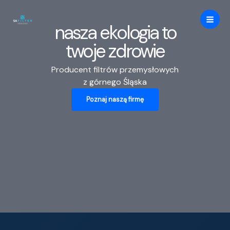
Przejdź
do
nasza ekologia to
treści
twoje zdrowie
Producent filtrów przemysłowych
z górnego Śląska
Poznaj naszą firmę