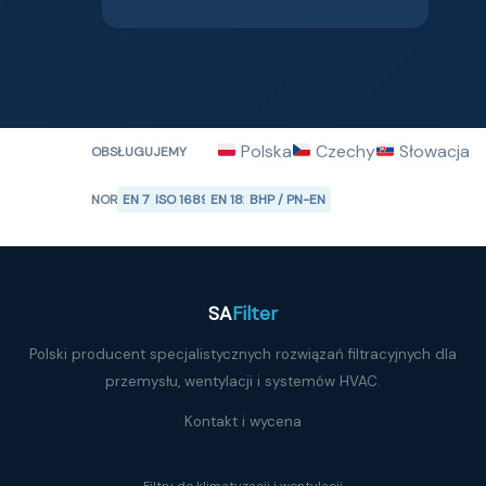
Polska
Czechy
Słowacja
OBSŁUGUJEMY
NORMY
EN 779
ISO 16890
EN 1822
BHP / PN-EN
SA
Filter
Polski producent specjalistycznych rozwiązań filtracyjnych dla
przemysłu, wentylacji i systemów HVAC.
Kontakt i wycena