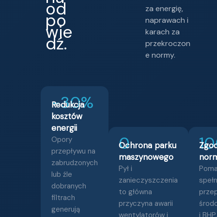
od
za energię,
po
naprawach i
wie
karach za
dź.
przekroczon
e normy.
−30%
Redukcja
kosztów
energii
0
1
Opory
Ochrona parku
Zgo
przepływu na
maszynowego
nor
zabrudzonych
Pył i
Pom
lub źle
zanieczyszczenia
spełn
dobranych
to główna
prze
filtrach
przyczyna awarii
środ
generują
wentylatorów i
i BHP.