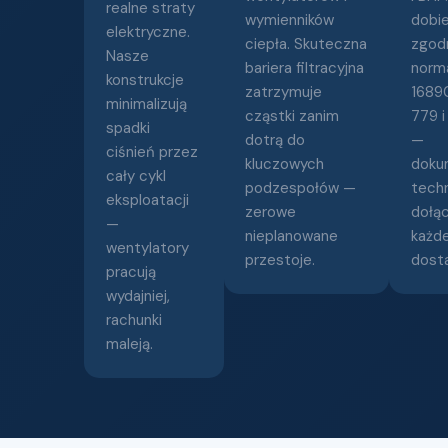
realne straty
wymienników
dobi
elektryczne.
ciepła. Skuteczna
zgod
Nasze
bariera filtracyjna
norm
konstrukcje
zatrzymuje
1689
minimalizują
cząstki zanim
779 i
spadki
dotrą do
—
ciśnień przez
kluczowych
doku
cały cykl
podzespołów —
tech
eksploatacji
zerowe
dołą
—
nieplanowane
każde
wentylatory
przestoje.
dost
pracują
wydajniej,
rachunki
maleją.